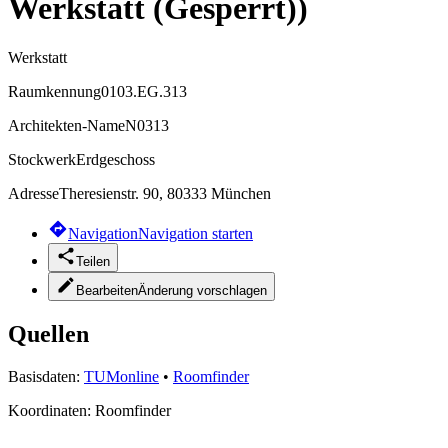
Werkstatt (Gesperrt))
Werkstatt
Raumkennung
0103.EG.313
Architekten-Name
N0313
Stockwerk
Erdgeschoss
Adresse
Theresienstr. 90, 80333 München
Navigation
Navigation starten
Teilen
Bearbeiten
Änderung vorschlagen
Quellen
Basisdaten:
TUMonline
•
Roomfinder
Koordinaten:
Roomfinder