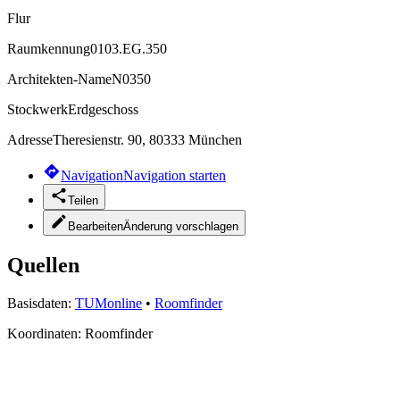
Flur
Raumkennung
0103.EG.350
Architekten-Name
N0350
Stockwerk
Erdgeschoss
Adresse
Theresienstr. 90, 80333 München
Navigation
Navigation starten
Teilen
Bearbeiten
Änderung vorschlagen
Quellen
Basisdaten:
TUMonline
•
Roomfinder
Koordinaten:
Roomfinder