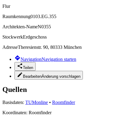
Flur
Raumkennung
0103.EG.355
Architekten-Name
N0355
Stockwerk
Erdgeschoss
Adresse
Theresienstr. 90, 80333 München
Navigation
Navigation starten
Teilen
Bearbeiten
Änderung vorschlagen
Quellen
Basisdaten:
TUMonline
•
Roomfinder
Koordinaten:
Roomfinder