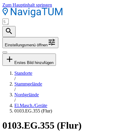
Zum Hauptinhalt springen
Einstellungsmenü öffnen
Erstes Bild hinzufügen
Standorte
/
Stammgelände
/
Nordgelände
/
El.Masch./Geräte
0103.EG.355 (Flur)
0103.EG.355 (Flur)