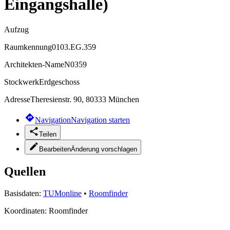
Eingangshalle)
Aufzug
Raumkennung
0103.EG.359
Architekten-Name
N0359
Stockwerk
Erdgeschoss
Adresse
Theresienstr. 90, 80333 München
Navigation
Navigation starten
Teilen
Bearbeiten
Änderung vorschlagen
Quellen
Basisdaten:
TUMonline
•
Roomfinder
Koordinaten:
Roomfinder