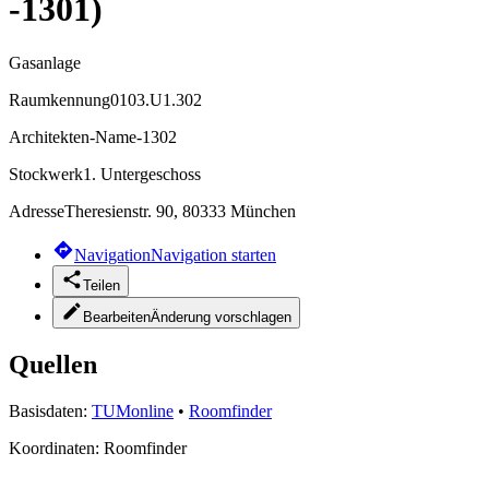
-1301)
Gasanlage
Raumkennung
0103.U1.302
Architekten-Name
-1302
Stockwerk
1. Untergeschoss
Adresse
Theresienstr. 90, 80333 München
Navigation
Navigation starten
Teilen
Bearbeiten
Änderung vorschlagen
Quellen
Basisdaten:
TUMonline
•
Roomfinder
Koordinaten:
Roomfinder