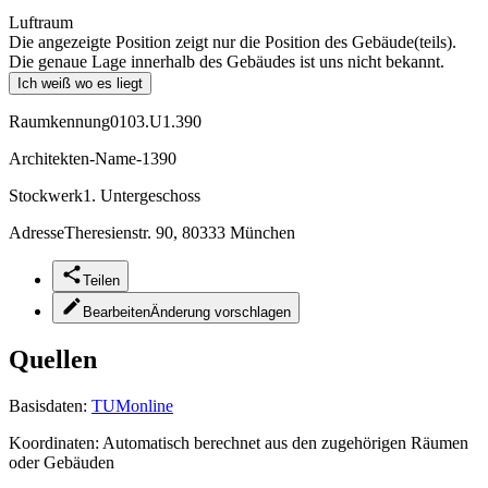
Luftraum
Die angezeigte Position zeigt nur die Position des Gebäude(teils).
Die genaue Lage innerhalb des Gebäudes ist uns nicht bekannt.
Ich weiß wo es liegt
Raumkennung
0103.U1.390
Architekten-Name
-1390
Stockwerk
1. Untergeschoss
Adresse
Theresienstr. 90, 80333 München
Teilen
Bearbeiten
Änderung vorschlagen
Quellen
Basisdaten:
TUMonline
Koordinaten:
Automatisch berechnet aus den zugehörigen Räumen
oder Gebäuden