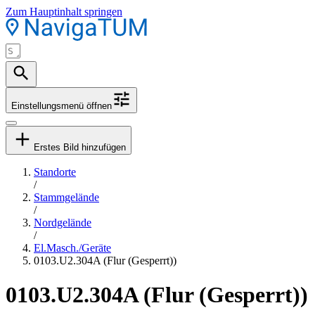
Zum Hauptinhalt springen
Einstellungsmenü öffnen
Erstes Bild hinzufügen
Standorte
/
Stammgelände
/
Nordgelände
/
El.Masch./Geräte
0103.U2.304A (Flur (Gesperrt))
0103.U2.304A (Flur (Gesperrt))