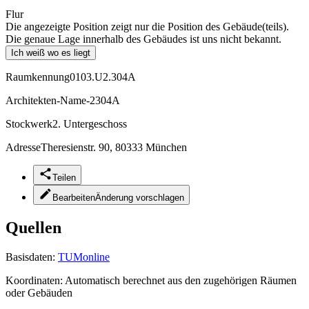
Flur
Die angezeigte Position zeigt nur die Position des Gebäude(teils).
Die genaue Lage innerhalb des Gebäudes ist uns nicht bekannt.
Ich weiß wo es liegt
Raumkennung
0103.U2.304A
Architekten-Name
-2304A
Stockwerk
2. Untergeschoss
Adresse
Theresienstr. 90, 80333 München
Teilen
Bearbeiten
Änderung vorschlagen
Quellen
Basisdaten:
TUMonline
Koordinaten:
Automatisch berechnet aus den zugehörigen Räumen
oder Gebäuden