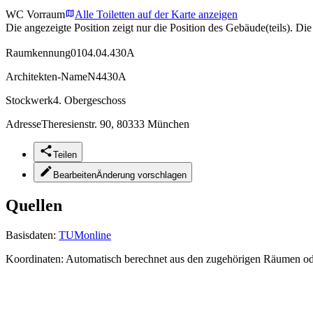
WC Vorraum
Alle Toiletten auf der Karte anzeigen
Die angezeigte Position zeigt nur die Position des Gebäude(teils). Di
Raumkennung
0104.04.430A
Architekten-Name
N4430A
Stockwerk
4. Obergeschoss
Adresse
Theresienstr. 90, 80333 München
Teilen
Bearbeiten
Änderung vorschlagen
Quellen
Basisdaten:
TUMonline
Koordinaten:
Automatisch berechnet aus den zugehörigen Räumen o