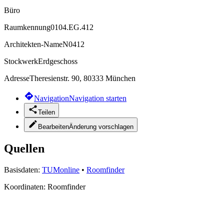
Büro
Raumkennung
0104.EG.412
Architekten-Name
N0412
Stockwerk
Erdgeschoss
Adresse
Theresienstr. 90, 80333 München
Navigation
Navigation starten
Teilen
Bearbeiten
Änderung vorschlagen
Quellen
Basisdaten:
TUMonline
•
Roomfinder
Koordinaten:
Roomfinder