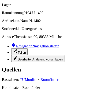
Lager
Raumkennung
0104.U1.402
Architekten-Name
N-1402
Stockwerk
1. Untergeschoss
Adresse
Theresienstr. 90, 80333 München
Navigation
Navigation starten
Teilen
Bearbeiten
Änderung vorschlagen
Quellen
Basisdaten:
TUMonline
•
Roomfinder
Koordinaten:
Roomfinder