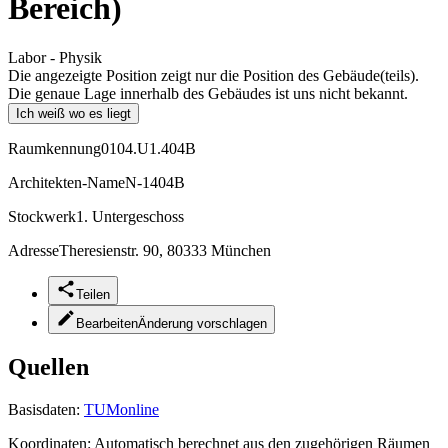
Bereich)
Labor - Physik
Die angezeigte Position zeigt nur die Position des Gebäude(teils).
Die genaue Lage innerhalb des Gebäudes ist uns nicht bekannt.
Ich weiß wo es liegt
Raumkennung
0104.U1.404B
Architekten-Name
N-1404B
Stockwerk
1. Untergeschoss
Adresse
Theresienstr. 90, 80333 München
Teilen
Bearbeiten
Änderung vorschlagen
Quellen
Basisdaten:
TUMonline
Koordinaten:
Automatisch berechnet aus den zugehörigen Räumen