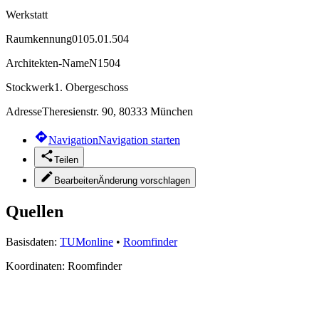
Werkstatt
Raumkennung
0105.01.504
Architekten-Name
N1504
Stockwerk
1. Obergeschoss
Adresse
Theresienstr. 90, 80333 München
Navigation
Navigation starten
Teilen
Bearbeiten
Änderung vorschlagen
Quellen
Basisdaten:
TUMonline
•
Roomfinder
Koordinaten:
Roomfinder