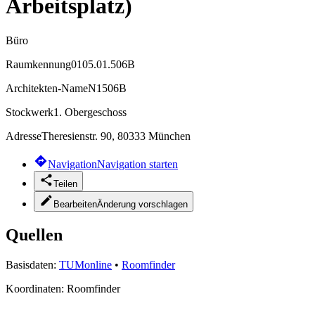
Arbeitsplatz)
Büro
Raumkennung
0105.01.506B
Architekten-Name
N1506B
Stockwerk
1. Obergeschoss
Adresse
Theresienstr. 90, 80333 München
Navigation
Navigation starten
Teilen
Bearbeiten
Änderung vorschlagen
Quellen
Basisdaten:
TUMonline
•
Roomfinder
Koordinaten:
Roomfinder