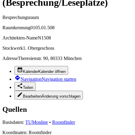
(Besprechung/Leseplätze)
Besprechungsraum
Raumkennung
0105.01.508
Architekten-Name
N1508
Stockwerk
1. Obergeschoss
Adresse
Theresienstr. 90, 80333 München
Kalender
Kalender öffnen
Navigation
Navigation starten
Teilen
Bearbeiten
Änderung vorschlagen
Quellen
Basisdaten:
TUMonline
•
Roomfinder
Koordinaten:
Roomfinder