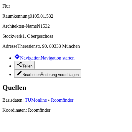
Flur
Raumkennung
0105.01.532
Architekten-Name
N1532
Stockwerk
1. Obergeschoss
Adresse
Theresienstr. 90, 80333 München
Navigation
Navigation starten
Teilen
Bearbeiten
Änderung vorschlagen
Quellen
Basisdaten:
TUMonline
•
Roomfinder
Koordinaten:
Roomfinder