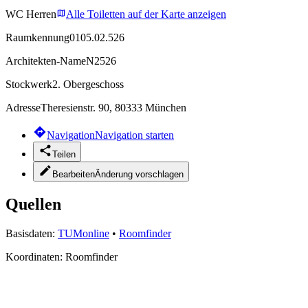
WC Herren
Alle Toiletten auf der Karte anzeigen
Raumkennung
0105.02.526
Architekten-Name
N2526
Stockwerk
2. Obergeschoss
Adresse
Theresienstr. 90, 80333 München
Navigation
Navigation starten
Teilen
Bearbeiten
Änderung vorschlagen
Quellen
Basisdaten:
TUMonline
•
Roomfinder
Koordinaten:
Roomfinder