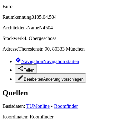
Büro
Raumkennung
0105.04.504
Architekten-Name
N4504
Stockwerk
4. Obergeschoss
Adresse
Theresienstr. 90, 80333 München
Navigation
Navigation starten
Teilen
Bearbeiten
Änderung vorschlagen
Quellen
Basisdaten:
TUMonline
•
Roomfinder
Koordinaten:
Roomfinder