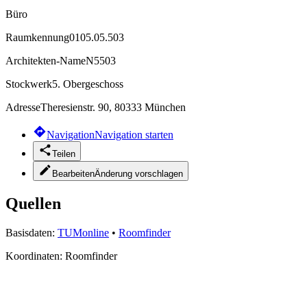
Büro
Raumkennung
0105.05.503
Architekten-Name
N5503
Stockwerk
5. Obergeschoss
Adresse
Theresienstr. 90, 80333 München
Navigation
Navigation starten
Teilen
Bearbeiten
Änderung vorschlagen
Quellen
Basisdaten:
TUMonline
•
Roomfinder
Koordinaten:
Roomfinder