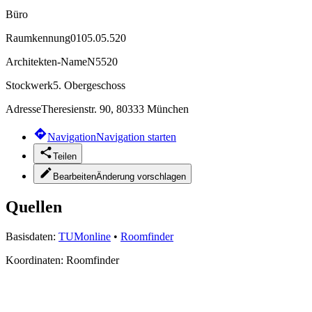
Büro
Raumkennung
0105.05.520
Architekten-Name
N5520
Stockwerk
5. Obergeschoss
Adresse
Theresienstr. 90, 80333 München
Navigation
Navigation starten
Teilen
Bearbeiten
Änderung vorschlagen
Quellen
Basisdaten:
TUMonline
•
Roomfinder
Koordinaten:
Roomfinder