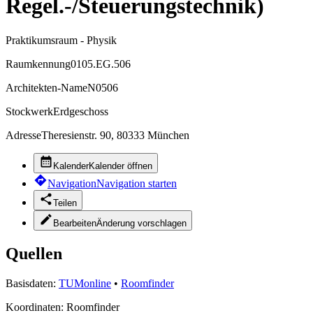
Regel.-/Steuerungstechnik)
Praktikumsraum - Physik
Raumkennung
0105.EG.506
Architekten-Name
N0506
Stockwerk
Erdgeschoss
Adresse
Theresienstr. 90, 80333 München
Kalender
Kalender öffnen
Navigation
Navigation starten
Teilen
Bearbeiten
Änderung vorschlagen
Quellen
Basisdaten:
TUMonline
•
Roomfinder
Koordinaten:
Roomfinder