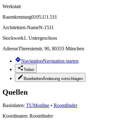
Werkstatt
Raumkennung
0105.U1.511
Architekten-Name
N-1511
Stockwerk
1. Untergeschoss
Adresse
Theresienstr. 90, 80333 München
Navigation
Navigation starten
Teilen
Bearbeiten
Änderung vorschlagen
Quellen
Basisdaten:
TUMonline
•
Roomfinder
Koordinaten:
Roomfinder