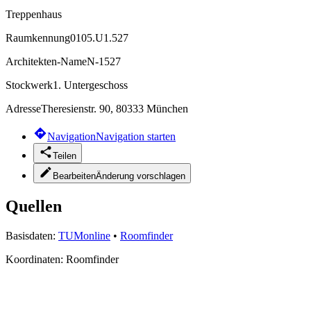
Treppenhaus
Raumkennung
0105.U1.527
Architekten-Name
N-1527
Stockwerk
1. Untergeschoss
Adresse
Theresienstr. 90, 80333 München
Navigation
Navigation starten
Teilen
Bearbeiten
Änderung vorschlagen
Quellen
Basisdaten:
TUMonline
•
Roomfinder
Koordinaten:
Roomfinder