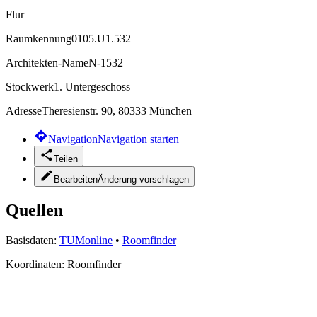
Flur
Raumkennung
0105.U1.532
Architekten-Name
N-1532
Stockwerk
1. Untergeschoss
Adresse
Theresienstr. 90, 80333 München
Navigation
Navigation starten
Teilen
Bearbeiten
Änderung vorschlagen
Quellen
Basisdaten:
TUMonline
•
Roomfinder
Koordinaten:
Roomfinder