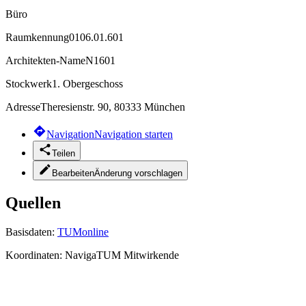
Büro
Raumkennung
0106.01.601
Architekten-Name
N1601
Stockwerk
1. Obergeschoss
Adresse
Theresienstr. 90, 80333 München
Navigation
Navigation starten
Teilen
Bearbeiten
Änderung vorschlagen
Quellen
Basisdaten:
TUMonline
Koordinaten:
NavigaTUM Mitwirkende