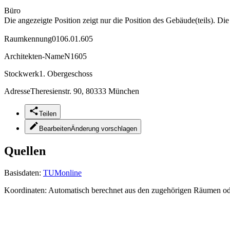
Büro
Die angezeigte Position zeigt nur die Position des Gebäude(teils). Di
Raumkennung
0106.01.605
Architekten-Name
N1605
Stockwerk
1. Obergeschoss
Adresse
Theresienstr. 90, 80333 München
Teilen
Bearbeiten
Änderung vorschlagen
Quellen
Basisdaten:
TUMonline
Koordinaten:
Automatisch berechnet aus den zugehörigen Räumen o