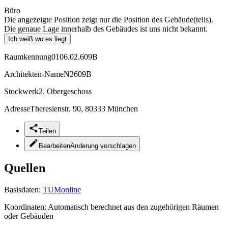
Büro
Die angezeigte Position zeigt nur die Position des Gebäude(teils).
Die genaue Lage innerhalb des Gebäudes ist uns nicht bekannt.
Ich weiß wo es liegt
Raumkennung
0106.02.609B
Architekten-Name
N2609B
Stockwerk
2. Obergeschoss
Adresse
Theresienstr. 90, 80333 München
Teilen
Bearbeiten
Änderung vorschlagen
Quellen
Basisdaten:
TUMonline
Koordinaten:
Automatisch berechnet aus den zugehörigen Räumen
oder Gebäuden