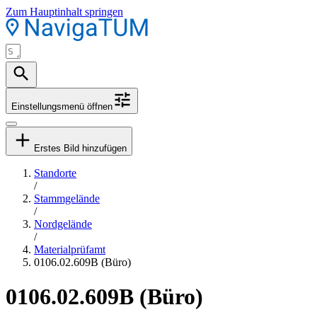
Zum Hauptinhalt springen
Einstellungsmenü öffnen
Erstes Bild hinzufügen
Standorte
/
Stammgelände
/
Nordgelände
/
Materialprüfamt
0106.02.609B (Büro)
0106.02.609B (Büro)