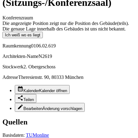
(Sitzungs-/Konferenzsaal)
Konferenzraum
Die angezeigte Position zeigt nur die Position des Gebäude(teils).
Die genaue Lage innerhalb des Gebäudes ist uns nicht bekannt.
Ich weiß wo es liegt
Raumkennung
0106.02.619
Architekten-Name
N2619
Stockwerk
2. Obergeschoss
Adresse
Theresienstr. 90, 80333 München
Kalender
Kalender öffnen
Teilen
Bearbeiten
Änderung vorschlagen
Quellen
Basisdaten:
TUMonline