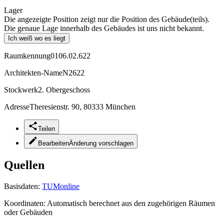
Lager
Die angezeigte Position zeigt nur die Position des Gebäude(teils).
Die genaue Lage innerhalb des Gebäudes ist uns nicht bekannt.
Ich weiß wo es liegt
Raumkennung
0106.02.622
Architekten-Name
N2622
Stockwerk
2. Obergeschoss
Adresse
Theresienstr. 90, 80333 München
Teilen
Bearbeiten
Änderung vorschlagen
Quellen
Basisdaten:
TUMonline
Koordinaten:
Automatisch berechnet aus den zugehörigen Räumen
oder Gebäuden