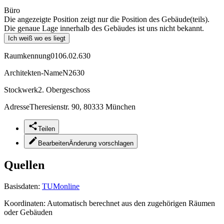
Büro
Die angezeigte Position zeigt nur die Position des Gebäude(teils).
Die genaue Lage innerhalb des Gebäudes ist uns nicht bekannt.
Ich weiß wo es liegt
Raumkennung
0106.02.630
Architekten-Name
N2630
Stockwerk
2. Obergeschoss
Adresse
Theresienstr. 90, 80333 München
Teilen
Bearbeiten
Änderung vorschlagen
Quellen
Basisdaten:
TUMonline
Koordinaten:
Automatisch berechnet aus den zugehörigen Räumen
oder Gebäuden