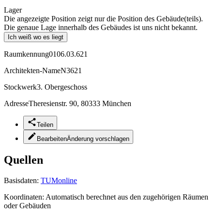
Lager
Die angezeigte Position zeigt nur die Position des Gebäude(teils).
Die genaue Lage innerhalb des Gebäudes ist uns nicht bekannt.
Ich weiß wo es liegt
Raumkennung
0106.03.621
Architekten-Name
N3621
Stockwerk
3. Obergeschoss
Adresse
Theresienstr. 90, 80333 München
Teilen
Bearbeiten
Änderung vorschlagen
Quellen
Basisdaten:
TUMonline
Koordinaten:
Automatisch berechnet aus den zugehörigen Räumen
oder Gebäuden