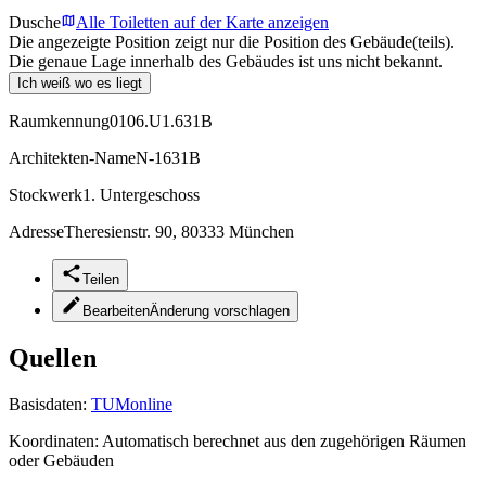
Dusche
Alle Toiletten auf der Karte anzeigen
Die angezeigte Position zeigt nur die Position des Gebäude(teils).
Die genaue Lage innerhalb des Gebäudes ist uns nicht bekannt.
Ich weiß wo es liegt
Raumkennung
0106.U1.631B
Architekten-Name
N-1631B
Stockwerk
1. Untergeschoss
Adresse
Theresienstr. 90, 80333 München
Teilen
Bearbeiten
Änderung vorschlagen
Quellen
Basisdaten:
TUMonline
Koordinaten:
Automatisch berechnet aus den zugehörigen Räumen
oder Gebäuden