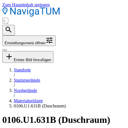
Zum Hauptinhalt springen
Einstellungsmenü öffnen
Erstes Bild hinzufügen
Standorte
/
Stammgelände
/
Nordgelände
/
Materialprüfamt
0106.U1.631B (Duschraum)
0106.U1.631B (Duschraum)