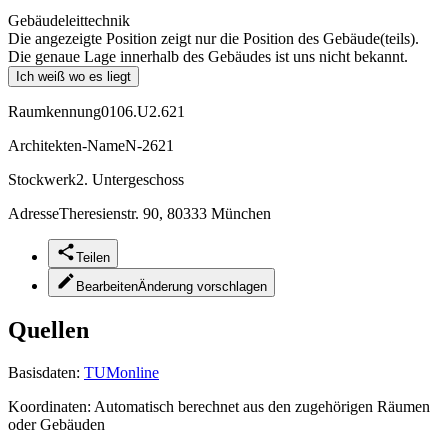
Gebäudeleittechnik
Die angezeigte Position zeigt nur die Position des Gebäude(teils).
Die genaue Lage innerhalb des Gebäudes ist uns nicht bekannt.
Ich weiß wo es liegt
Raumkennung
0106.U2.621
Architekten-Name
N-2621
Stockwerk
2. Untergeschoss
Adresse
Theresienstr. 90, 80333 München
Teilen
Bearbeiten
Änderung vorschlagen
Quellen
Basisdaten:
TUMonline
Koordinaten:
Automatisch berechnet aus den zugehörigen Räumen
oder Gebäuden