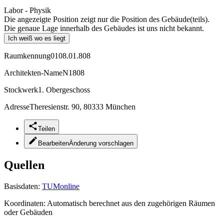
Labor - Physik
Die angezeigte Position zeigt nur die Position des Gebäude(teils).
Die genaue Lage innerhalb des Gebäudes ist uns nicht bekannt.
Ich weiß wo es liegt
Raumkennung
0108.01.808
Architekten-Name
N1808
Stockwerk
1. Obergeschoss
Adresse
Theresienstr. 90, 80333 München
Teilen
Bearbeiten
Änderung vorschlagen
Quellen
Basisdaten:
TUMonline
Koordinaten:
Automatisch berechnet aus den zugehörigen Räumen
oder Gebäuden