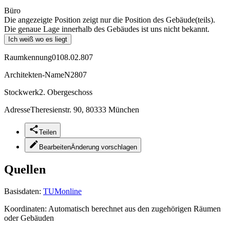
Büro
Die angezeigte Position zeigt nur die Position des Gebäude(teils).
Die genaue Lage innerhalb des Gebäudes ist uns nicht bekannt.
Ich weiß wo es liegt
Raumkennung
0108.02.807
Architekten-Name
N2807
Stockwerk
2. Obergeschoss
Adresse
Theresienstr. 90, 80333 München
Teilen
Bearbeiten
Änderung vorschlagen
Quellen
Basisdaten:
TUMonline
Koordinaten:
Automatisch berechnet aus den zugehörigen Räumen
oder Gebäuden