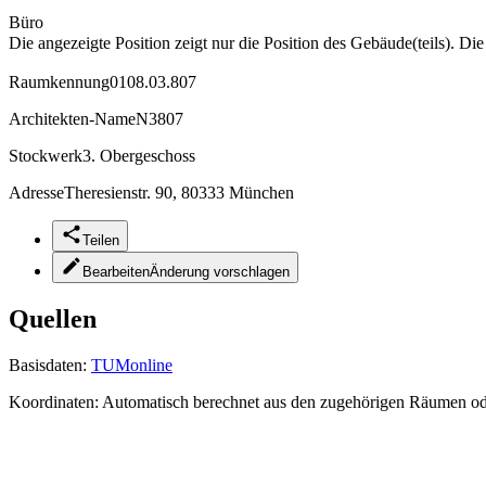
Büro
Die angezeigte Position zeigt nur die Position des Gebäude(teils). Di
Raumkennung
0108.03.807
Architekten-Name
N3807
Stockwerk
3. Obergeschoss
Adresse
Theresienstr. 90, 80333 München
Teilen
Bearbeiten
Änderung vorschlagen
Quellen
Basisdaten:
TUMonline
Koordinaten:
Automatisch berechnet aus den zugehörigen Räumen o