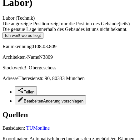
Labor)
Labor (Technik)
Die angezeigte Position zeigt nur die Position des Gebäude(teils).
Die genaue Lage innerhalb des Gebäudes ist uns nicht bekannt.
Ich weiß wo es liegt
Raumkennung
0108.03.809
Architekten-Name
N3809
Stockwerk
3. Obergeschoss
Adresse
Theresienstr. 90, 80333 München
Teilen
Bearbeiten
Änderung vorschlagen
Quellen
Basisdaten:
TUMonline
Koordinaten:
Automatisch berechnet aus den zugehörigen Räumen