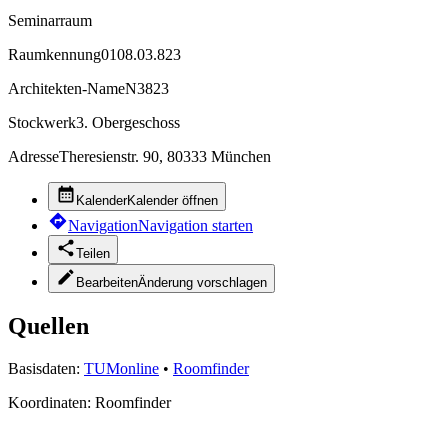
Seminarraum
Raumkennung
0108.03.823
Architekten-Name
N3823
Stockwerk
3. Obergeschoss
Adresse
Theresienstr. 90, 80333 München
Kalender
Kalender öffnen
Navigation
Navigation starten
Teilen
Bearbeiten
Änderung vorschlagen
Quellen
Basisdaten:
TUMonline
•
Roomfinder
Koordinaten:
Roomfinder