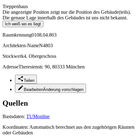
Treppenhaus
Die angezeigte Position zeigt nur die Position des Gebäude(teils).
Die genaue Lage innerhalb des Gebäudes ist uns nicht bekannt.
Ich weiß wo es liegt
Raumkennung
0108.04.803
Architekten-Name
N4803
Stockwerk
4. Obergeschoss
Adresse
Theresienstr. 90, 80333 München
Teilen
Bearbeiten
Änderung vorschlagen
Quellen
Basisdaten:
TUMonline
Koordinaten:
Automatisch berechnet aus den zugehörigen Räumen
oder Gebäuden