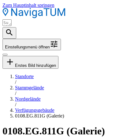
Zum Hauptinhalt springen
Einstellungsmenü öffnen
Erstes Bild hinzufügen
Standorte
/
Stammgelände
/
Nordgelände
/
Verfügungsgebäude
0108.EG.811G (Galerie)
0108.EG.811G (Galerie)