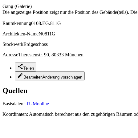
Gang (Galerie)
Die angezeigte Position zeigt nur die Position des Gebäude(teils). Di
Raumkennung
0108.EG.811G
Architekten-Name
N0811G
Stockwerk
Erdgeschoss
Adresse
Theresienstr. 90, 80333 München
Teilen
Bearbeiten
Änderung vorschlagen
Quellen
Basisdaten:
TUMonline
Koordinaten:
Automatisch berechnet aus den zugehörigen Räumen o