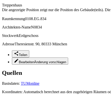
Treppenhaus
Die angezeigte Position zeigt nur die Position des Gebäude(teils). Di
Raumkennung
0108.EG.834
Architekten-Name
N0834
Stockwerk
Erdgeschoss
Adresse
Theresienstr. 90, 80333 München
Teilen
Bearbeiten
Änderung vorschlagen
Quellen
Basisdaten:
TUMonline
Koordinaten:
Automatisch berechnet aus den zugehörigen Räumen o