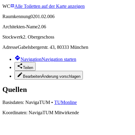
WC
Alle Toiletten auf der Karte anzeigen
Raumkennung
0201.02.006
Architekten-Name
2.06
Stockwerk
2. Obergeschoss
Adresse
Gabelsbergerstr. 43, 80333 München
Navigation
Navigation starten
Teilen
Bearbeiten
Änderung vorschlagen
Quellen
Basisdaten:
NavigaTUM
•
TUMonline
Koordinaten:
NavigaTUM Mitwirkende