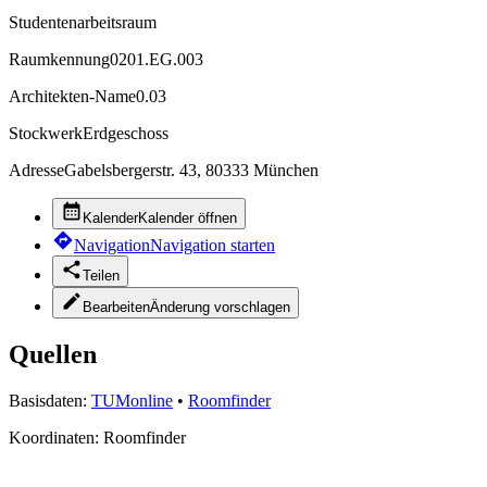
Studentenarbeitsraum
Raumkennung
0201.EG.003
Architekten-Name
0.03
Stockwerk
Erdgeschoss
Adresse
Gabelsbergerstr. 43, 80333 München
Kalender
Kalender öffnen
Navigation
Navigation starten
Teilen
Bearbeiten
Änderung vorschlagen
Quellen
Basisdaten:
TUMonline
•
Roomfinder
Koordinaten:
Roomfinder