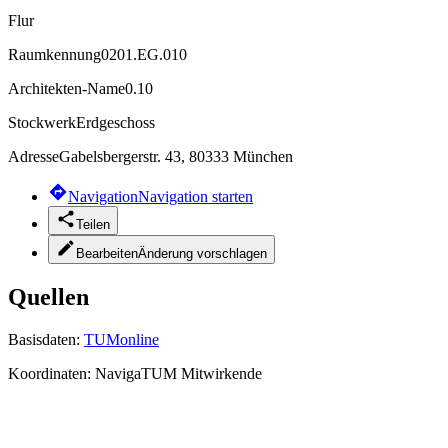
Flur
Raumkennung
0201.EG.010
Architekten-Name
0.10
Stockwerk
Erdgeschoss
Adresse
Gabelsbergerstr. 43, 80333 München
Navigation
Navigation starten
Teilen
Bearbeiten
Änderung vorschlagen
Quellen
Basisdaten:
TUMonline
Koordinaten:
NavigaTUM Mitwirkende