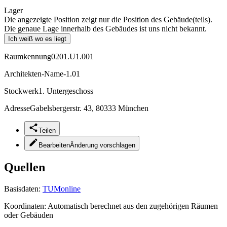
Lager
Die angezeigte Position zeigt nur die Position des Gebäude(teils).
Die genaue Lage innerhalb des Gebäudes ist uns nicht bekannt.
Ich weiß wo es liegt
Raumkennung
0201.U1.001
Architekten-Name
-1.01
Stockwerk
1. Untergeschoss
Adresse
Gabelsbergerstr. 43, 80333 München
Teilen
Bearbeiten
Änderung vorschlagen
Quellen
Basisdaten:
TUMonline
Koordinaten:
Automatisch berechnet aus den zugehörigen Räumen
oder Gebäuden