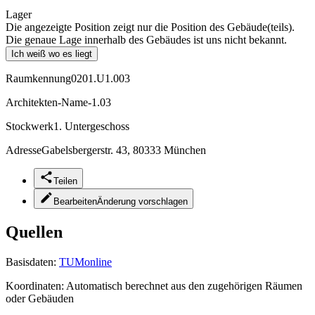
Lager
Die angezeigte Position zeigt nur die Position des Gebäude(teils).
Die genaue Lage innerhalb des Gebäudes ist uns nicht bekannt.
Ich weiß wo es liegt
Raumkennung
0201.U1.003
Architekten-Name
-1.03
Stockwerk
1. Untergeschoss
Adresse
Gabelsbergerstr. 43, 80333 München
Teilen
Bearbeiten
Änderung vorschlagen
Quellen
Basisdaten:
TUMonline
Koordinaten:
Automatisch berechnet aus den zugehörigen Räumen
oder Gebäuden