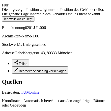
Flur
Die angezeigte Position zeigt nur die Position des Gebäude(teils).
Die genaue Lage innerhalb des Gebäudes ist uns nicht bekannt.
Ich weiß wo es liegt
Raumkennung
0201.U1.006
Architekten-Name
-1.06
Stockwerk
1. Untergeschoss
Adresse
Gabelsbergerstr. 43, 80333 München
Teilen
Bearbeiten
Änderung vorschlagen
Quellen
Basisdaten:
TUMonline
Koordinaten:
Automatisch berechnet aus den zugehörigen Räumen
oder Gebäuden