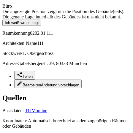
Büro
Die angezeigte Position zeigt nur die Position des Gebäude(teils).
Die genaue Lage innerhalb des Gebäudes ist uns nicht bekannt.
Ich weiß wo es liegt
Raumkennung
0202.01.111
Architekten-Name
111
Stockwerk
1. Obergeschoss
Adresse
Gabelsbergerstr. 39, 80333 München
Teilen
Bearbeiten
Änderung vorschlagen
Quellen
Basisdaten:
TUMonline
Koordinaten:
Automatisch berechnet aus den zugehörigen Räumen
oder Gebäuden