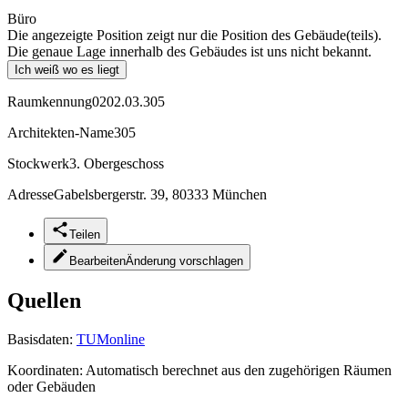
Büro
Die angezeigte Position zeigt nur die Position des Gebäude(teils).
Die genaue Lage innerhalb des Gebäudes ist uns nicht bekannt.
Ich weiß wo es liegt
Raumkennung
0202.03.305
Architekten-Name
305
Stockwerk
3. Obergeschoss
Adresse
Gabelsbergerstr. 39, 80333 München
Teilen
Bearbeiten
Änderung vorschlagen
Quellen
Basisdaten:
TUMonline
Koordinaten:
Automatisch berechnet aus den zugehörigen Räumen
oder Gebäuden