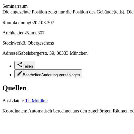
Seminarraum
Die angezeigte Position zeigt nur die Position des Gebäude(teils). Di
Raumkennung
0202.03.307
Architekten-Name
307
Stockwerk
3. Obergeschoss
Adresse
Gabelsbergerstr. 39, 80333 München
Teilen
Bearbeiten
Änderung vorschlagen
Quellen
Basisdaten:
TUMonline
Koordinaten:
Automatisch berechnet aus den zugehörigen Räumen o