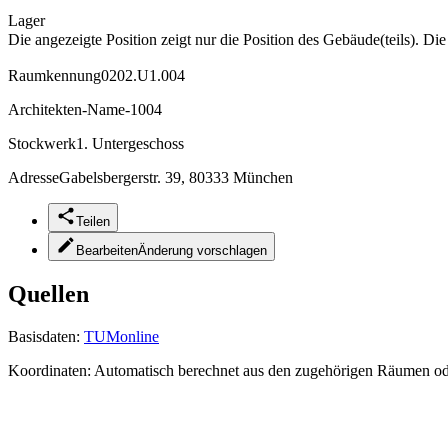
Lager
Die angezeigte Position zeigt nur die Position des Gebäude(teils). Di
Raumkennung
0202.U1.004
Architekten-Name
-1004
Stockwerk
1. Untergeschoss
Adresse
Gabelsbergerstr. 39, 80333 München
Teilen
Bearbeiten
Änderung vorschlagen
Quellen
Basisdaten:
TUMonline
Koordinaten:
Automatisch berechnet aus den zugehörigen Räumen o